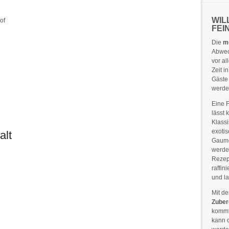
WIL
of
FEI
Die
m
Abwec
vor al
Zeit 
Gäste
werde
Eine 
lässt
Klass
exotis
alt
Gaume
werde
Rezep
raffin
und l
Mit d
Zuber
kommt 
kann 