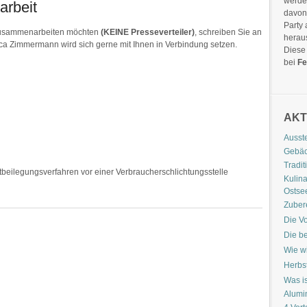
werde
arbeit
davon 
Party
 zusammenarbeiten möchten
(KEINE Presseverteiler)
, schreiben Sie an
hera
ca Zimmermann wird sich gerne mit Ihnen in Verbindung setzen.
Diese 
bei
Fe
AKT
Ausst
Gebäc
Tradit
reitbeilegungsverfahren vor einer Verbraucherschlichtungsstelle
Kulina
Ostse
Zubere
Die Vo
Die b
Wie wi
Herbs
Was is
Alumi