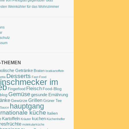
eile von Plexiglas gegenüber Glas
esten Weinkühler für das Wohnzimmer
uns
ar
schutz
ssum
-THEMEN
holische Getränke
Braten
bratkartoffeln
Desserts
etta
Fast-Food
inschmecker im
eb
Fleisch
Food-Blog
Fingerfood
Gemüse
gesunde Ernährung
blog
ränke
Grillen
Gewürze
Grüner Tee
hauptgang
 Sauce
ernationale küche
Italien
Kartoffeln
kuchen
e
Kräuter
Küchenhelfer
esfrüchte
molekularküche