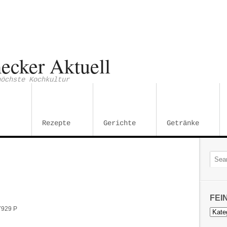
ecker Aktuell
höchste Kochkultur
Rezepte
Gerichte
Getränke
FEI
7929 P
Feins
Kateg