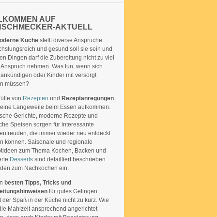
LKOMMEN AUF
NSCHMECKER-AKTUELL
oderne Küche
stellt diverse Ansprüche:
hslungsreich und gesund soll sie sein und
len Dingen darf die Zubereitung nicht zu viel
in Anspruch nehmen. Was tun, wenn sich
 ankündigen oder Kinder mit versorgt
n müssen?
Fülle von
Rezepten
und
Rezeptanregungen
 keine Langeweile beim Essen aufkommen.
ische Gerichte, moderne Rezepte und
che Speisen sorgen für interessante
nfreuden, die immer wieder neu entdeckt
n können. Saisonale und regionale
tideen zum Thema Kochen, Backen und
ierte
Desserts
sind detailliert beschrieben
aden zum Nachkochen ein.
en
besten Tipps, Tricks und
eitungshinweisen
für gutes Gelingen
der Spaß in der Küche nicht zu kurz. Wie
die Mahlzeit ansprechend angerichtet