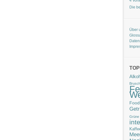
4 Vort
Die b
Über 
Gloss
Daten
Impre
TOP
Alko
Brusch
Fe
W
Food
Get
Grüne
int
Kaffe
Meer