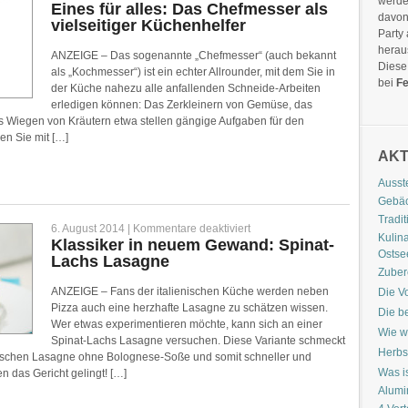
werde
Eines
Eines für alles: Das Chefmesser als
für
davon
vielseitiger Küchenhelfer
alles:
Party
Das
Chefmesser
hera
ANZEIGE – Das sogenannte „Chefmesser“ (auch bekannt
als
Diese
vielseitiger
als „Kochmesser“) ist ein echter Allrounder, mit dem Sie in
Küchenhelfer
bei
Fe
der Küche nahezu alle anfallenden Schneide-Arbeiten
erledigen können: Das Zerkleinern von Gemüse, das
s Wiegen von Kräutern etwa stellen gängige Aufgaben für den
en Sie mit […]
AKT
Ausst
Gebäc
Tradi
für
6. August 2014 |
Kommentare deaktiviert
Kulin
Klassiker
Klassiker in neuem Gewand: Spinat-
in
Ostse
Lachs Lasagne
neuem
Gewand:
Zuber
Spinat-
ANZEIGE – Fans der italienischen Küche werden neben
Die V
Lachs
Lasagne
Pizza auch eine herzhafte Lasagne zu schätzen wissen.
Die b
Wer etwas experimentieren möchte, kann sich an einer
Wie wi
Spinat-Lachs Lasagne versuchen. Diese Variante schmeckt
Herbs
lassischen Lasagne ohne Bolognese-Soße und somit schneller und
Was i
n das Gericht gelingt! […]
Alumi