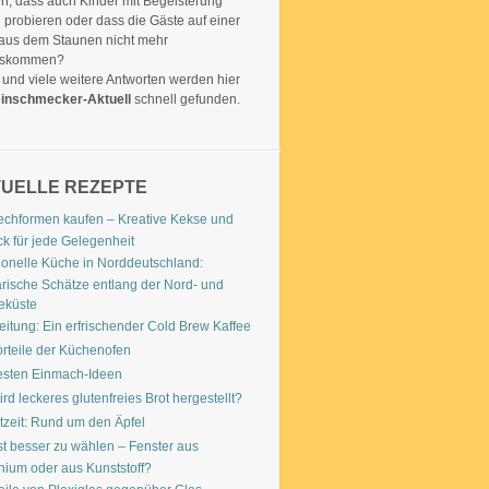
n, dass auch Kinder mit Begeisterung
 probieren oder dass die Gäste auf einer
 aus dem Staunen nicht mehr
uskommen?
 und viele weitere Antworten werden hier
inschmecker-Aktuell
schnell gefunden.
UELLE REZEPTE
echformen kaufen – Kreative Kekse und
k für jede Gelegenheit
tionelle Küche in Norddeutschland:
arische Schätze entlang der Nord- und
eküste
eitung: Ein erfrischender Cold Brew Kaffee
orteile der Küchenofen
esten Einmach-Ideen
rd leckeres glutenfreies Brot hergestellt?
tzeit: Rund um den Äpfel
st besser zu wählen – Fenster aus
nium oder aus Kunststoff?