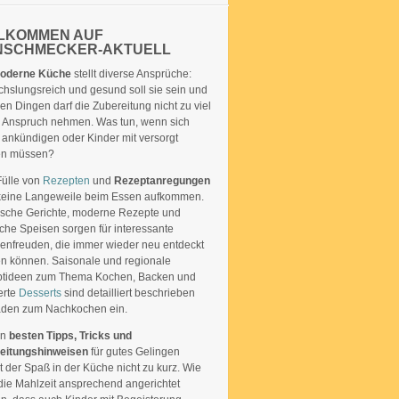
LKOMMEN AUF
NSCHMECKER-AKTUELL
oderne Küche
stellt diverse Ansprüche:
hslungsreich und gesund soll sie sein und
len Dingen darf die Zubereitung nicht zu viel
in Anspruch nehmen. Was tun, wenn sich
 ankündigen oder Kinder mit versorgt
en müssen?
Fülle von
Rezepten
und
Rezeptanregungen
 keine Langeweile beim Essen aufkommen.
ische Gerichte, moderne Rezepte und
sche Speisen sorgen für interessante
nfreuden, die immer wieder neu entdeckt
n können. Saisonale und regionale
tideen zum Thema Kochen, Backen und
ierte
Desserts
sind detailliert beschrieben
aden zum Nachkochen ein.
en
besten Tipps, Tricks und
eitungshinweisen
für gutes Gelingen
 der Spaß in der Küche nicht zu kurz. Wie
die Mahlzeit ansprechend angerichtet