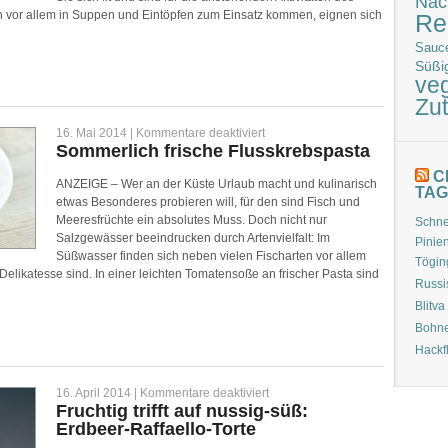
Nac
 vor allem in Suppen und Eintöpfen zum Einsatz kommen, eignen sich
Re
Sauc
Süßi
veg
Zu
für
16. Mai 2014 |
Kommentare deaktiviert
Sommerlich
Sommerlich frische Flusskrebspasta
frische
Flusskrebspasta
C
ANZEIGE – Wer an der Küste Urlaub macht und kulinarisch
TAG
etwas Besonderes probieren will, für den sind Fisch und
Meeresfrüchte ein absolutes Muss. Doch nicht nur
Schne
Salzgewässer beeindrucken durch Artenvielfalt: Im
Pinie
Süßwasser finden sich neben vielen Fischarten vor allem
Tögin
 Delikatesse sind. In einer leichten Tomatensoße an frischer Pasta sind
Russ
Blitva
Bohne
Hackf
für
16. April 2014 |
Kommentare deaktiviert
Fruchtig
Fruchtig trifft auf nussig-süß:
trifft
Erdbeer-Raffaello-Torte
auf
nussig-