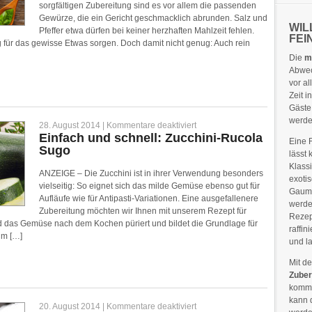
sorgfältigen Zubereitung sind es vor allem die passenden
Gewürze, die ein Gericht geschmacklich abrunden. Salz und
WIL
Pfeffer etwa dürfen bei keiner herzhaften Mahlzeit fehlen.
FEI
g für das gewisse Etwas sorgen. Doch damit nicht genug: Auch rein
Die
m
Abwec
vor al
Zeit 
Gäste
werd
für
28. August 2014 |
Kommentare deaktiviert
Einfach
Einfach und schnell: Zucchini-Rucola
Eine 
und
Sugo
schnell:
lässt
Zucchini-
Klass
Rucola
ANZEIGE – Die Zucchini ist in ihrer Verwendung besonders
Sugo
exoti
vielseitig: So eignet sich das milde Gemüse ebenso gut für
Gaume
Aufläufe wie für Antipasti-Variationen. Eine ausgefallenere
werde
Zubereitung möchten wir Ihnen mit unserem Rezept für
Rezep
rd das Gemüse nach dem Kochen püriert und bildet die Grundlage für
raffin
im […]
und l
Mit d
Zuber
kommt
kann 
für
20. August 2014 |
Kommentare deaktiviert