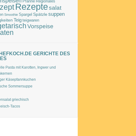
hspeisen
Pfanne
Regionales
Rezepte
zept
salat
suppen
Spätzle
en
Spargel
Smoothie
Teig
gkeiten
teigwaren
etarisch
Vorspeise
taten
HEFKOCH.DE GERICHTE DES
ES
lle Pasta mit Karotten, Ingwer und
nkernen
ger Käsepfannkuchen
ische Sommersuppe
nsalat griechisch
leisch-Tacos