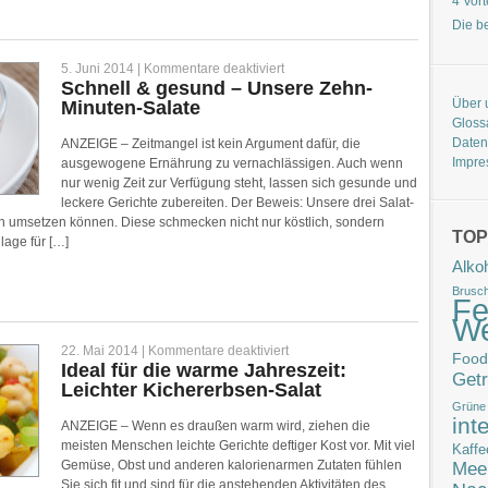
4 Vor
Die b
für
5. Juni 2014 |
Kommentare deaktiviert
Schnell
Schnell & gesund – Unsere Zehn-
&
Über 
Minuten-Salate
gesund
–
Gloss
Unsere
Daten
ANZEIGE – Zeitmangel ist kein Argument dafür, die
Zehn-
Minuten-
Impr
ausgewogene Ernährung zu vernachlässigen. Auch wenn
Salate
nur wenig Zeit zur Verfügung steht, lassen sich gesunde und
leckere Gerichte zubereiten. Der Beweis: Unsere drei Salat-
en umsetzen können. Diese schmecken nicht nur köstlich, sondern
TOP
lage für […]
Alko
Brusch
Fe
W
für
22. Mai 2014 |
Kommentare deaktiviert
Food
Ideal
Ideal für die warme Jahreszeit:
für
Get
Leichter Kichererbsen-Salat
die
warme
Grüne
Jahreszeit:
int
ANZEIGE – Wenn es draußen warm wird, ziehen die
Leichter
Kichererbsen-
meisten Menschen leichte Gerichte deftiger Kost vor. Mit viel
Kaffe
Salat
Gemüse, Obst und anderen kalorienarmen Zutaten fühlen
Mee
Sie sich fit und sind für die anstehenden Aktivitäten des