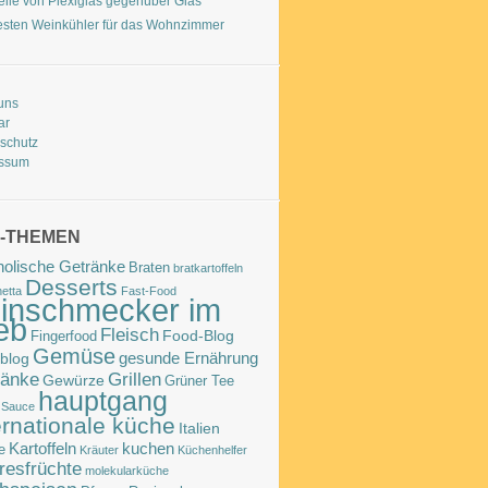
teile von Plexiglas gegenüber Glas
esten Weinkühler für das Wohnzimmer
uns
ar
schutz
essum
-THEMEN
holische Getränke
Braten
bratkartoffeln
Desserts
etta
Fast-Food
inschmecker im
eb
Fleisch
Food-Blog
Fingerfood
Gemüse
gesunde Ernährung
blog
ränke
Grillen
Gewürze
Grüner Tee
hauptgang
 Sauce
ernationale küche
Italien
Kartoffeln
kuchen
e
Kräuter
Küchenhelfer
resfrüchte
molekularküche