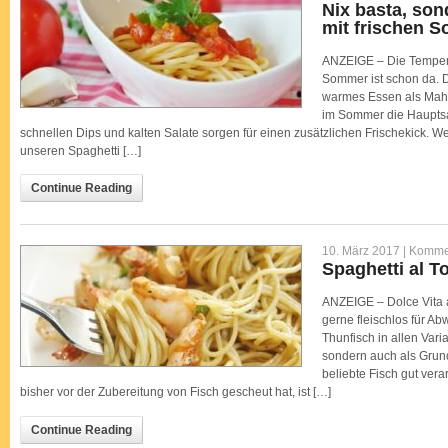
Nix basta, son
mit frischen 
ANZEIGE – Die Tempera
Sommer ist schon da. D
warmes Essen als Mahlz
im Sommer die Hauptsa
schnellen Dips und kalten Salate sorgen für einen zusätzlichen Frischekick. W
unseren Spaghetti […]
Continue Reading
10. März 2017 |
Kommen
Spaghetti al T
ANZEIGE – Dolce Vita 
gerne fleischlos für Ab
Thunfisch in allen Vari
sondern auch als Grund
beliebte Fisch gut vera
bisher vor der Zubereitung von Fisch gescheut hat, ist […]
Continue Reading