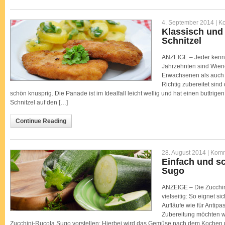
4. September 2014 |
Ko
Klassisch und 
Schnitzel
ANZEIGE – Jeder kennt s
Jahrzehnten sind Wiene
Erwachsenen als auch b
Richtig zubereitet sind
schön knusprig. Die Panade ist im Idealfall leicht wellig und hat einen buttri
Schnitzel auf den […]
Continue Reading
28. August 2014 |
Komm
Einfach und sc
Sugo
ANZEIGE – Die Zucchin
vielseitig: So eignet s
Aufläufe wie für Antipa
Zubereitung möchten w
Zucchini-Rucola Sugo vorstellen: Hierbei wird das Gemüse nach dem Kochen pü