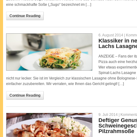
eine schmackhafte Soße („Sugo“ bezeichnet im […]
Continue Reading
6. August 2014 |
Kommen
Klassiker in 
Lachs Lasagn
ANZEIGE – Fans der it
Pizza auch eine herzh
Wer etwas experimenti
Spinat-Lachs Lasagne 
nicht nur lecker. Sie ist im Vergleich zur klassischen Lasagne ohne Bolognese
einfacher zuzubereiten. Wir verraten, wie Ihnen das Gericht gelingt! […]
Continue Reading
9. Juli 2014 |
Kommentar
Deftiger Genu
Schweinegesch
Pilzrahmsoße