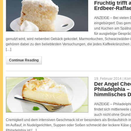
Fruchtig trifft
Erdbeer-Raffae
ANZEIGE – Bei vielen D
eingebürgert: Das gem
und Kuchen am Spätnac
für ausgiebige Gesprä
genutzt wird, wird nebenbei Gebäck gekostet. Marmorkuchen, Schwarzwälder-
gehören dabei zu den beliebtesten Versuchungen, die jedes Kaffeekränzche
[…]
Continue Reading
19. Februar 2014 |
Kom
Der Angel Che
Philadelphia –
himmlisches D
ANZEIGE – Philadelphi
findet sich mittlerweile
auch nicht ohne Grund
Cremigkeit und dem intensiven Geschmack ist er besonders als Brotaufstrich in
im Auflauf, in Nudelgerichten, Suppen oder Soßen schmeckt der leckere Käse
Philadelphia ist […]