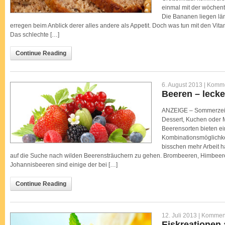
einmal mit der wöchent
Die Bananen liegen län
erregen beim Anblick derer alles andere als Appetit. Doch was tun mit den V
Das schlechte […]
Continue Reading
6. August 2013 |
Kommen
Beeren – leck
ANZEIGE – Sommerzeit i
Dessert, Kuchen oder 
Beerensorten bieten e
Kombinationsmöglichke
bisschen mehr Arbeit h
auf die Suche nach wilden Beerensträuchern zu gehen. Brombeeren, Himbeer
Johannisbeeren sind einige der bei […]
Continue Reading
12. Juli 2013 |
Kommenta
Eiskreationen