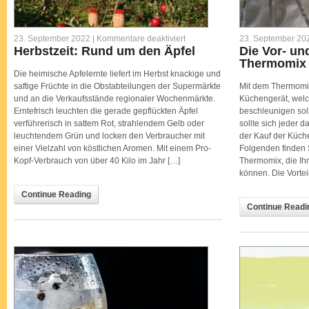
für
23. September 2022 |
Kommentare deaktiviert
23. September 20
Herbstzeit:
Herbstzeit: Rund um den Äpfel
Die Vor- un
Rund
Thermomix
um
den
Die heimische Apfelernte liefert im Herbst knackige und
Äpfel
saftige Früchte in die Obstabteilungen der Supermärkte
Mit dem Thermomix
und an die Verkaufsstände regionaler Wochenmärkte.
Küchengerät, welc
Erntefrisch leuchten die gerade gepflückten Äpfel
beschleunigen sol
verführerisch in sattem Rot, strahlendem Gelb oder
sollte sich jeder 
leuchtendem Grün und locken den Verbraucher mit
der Kauf der Küche
einer Vielzahl von köstlichen Aromen. Mit einem Pro-
Folgenden finden 
Kopf-Verbrauch von über 40 Kilo im Jahr […]
Thermomix, die Ih
können. Die Vorte
Continue Reading
Continue Readi