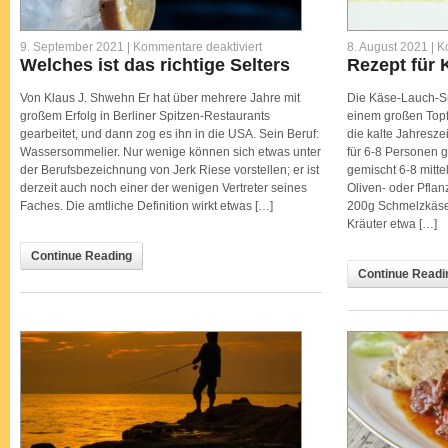
für
9. September 2021 |
Kommentare deaktiviert
8. August 2021 |
K
Welches
Welches ist das richtige Selters
Rezept für
ist
das
richtige
Von Klaus J. Shwehn Er hat über mehrere Jahre mit
Die Käse-Lauch-S
Selters
großem Erfolg in Berliner Spitzen-Restaurants
einem großen Topf 
gearbeitet, und dann zog es ihn in die USA. Sein Beruf:
die kalte Jahresze
Wassersommelier. Nur wenige können sich etwas unter
für 6-8 Personen 
der Berufsbezeichnung von Jerk Riese vorstellen; er ist
gemischt 6-8 mitte
derzeit auch noch einer der wenigen Vertreter seines
Oliven- oder Pfla
Faches. Die amtliche Definition wirkt etwas […]
200g Schmelzkäse
Kräuter etwa […]
Continue Reading
Continue Readi