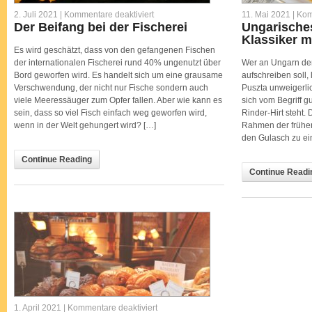
für
2. Juli 2021 |
Kommentare deaktiviert
11. Mai 2021 |
Kom
Der
Der Beifang bei der Fischerei
Ungarische
Beifang
Klassiker m
bei
der
Es wird geschätzt, dass von den gefangenen Fischen
Fischerei
der internationalen Fischerei rund 40% ungenutzt über
Wer an Ungarn den
Bord geworfen wird. Es handelt sich um eine grausame
aufschreiben soll
Verschwendung, der nicht nur Fische sondern auch
Puszta unweigerli
viele Meeressäuger zum Opfer fallen. Aber wie kann es
sich vom Begriff g
sein, dass so viel Fisch einfach weg geworfen wird,
Rinder-Hirt steht.
wenn in der Welt gehungert wird? […]
Rahmen der früher
den Gulasch zu ei
Continue Reading
Continue Readi
für
1. April 2021 |
Kommentare deaktiviert