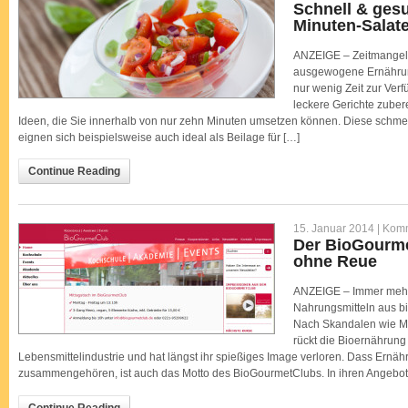
Schnell & ges
Minuten-Salat
ANZEIGE – Zeitmangel i
ausgewogene Ernährun
nur wenig Zeit zur Ver
leckere Gerichte zuber
Ideen, die Sie innerhalb von nur zehn Minuten umsetzen können. Diese schmec
eignen sich beispielsweise auch ideal als Beilage für […]
Continue Reading
15. Januar 2014 |
Komm
Der BioGourme
ohne Reue
ANZEIGE – Immer mehr
Nahrungsmitteln aus b
Nach Skandalen wie M
rückt die Bioernährung
Lebensmittelindustrie und hat längst ihr spießiges Image verloren. Dass Ern
zusammengehören, ist auch das Motto des BioGourmetClubs. In ihren Angebot
Continue Reading