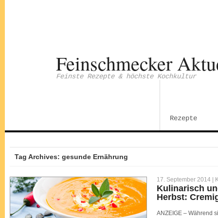
Feinschmecker Aktu
Feinste Rezepte & höchste Kochkultur
Rezepte
Tag Archives: gesunde Ernährung
17. September 2014 |
K
Kulinarisch u
Herbst: Cremi
ANZEIGE – Während sic