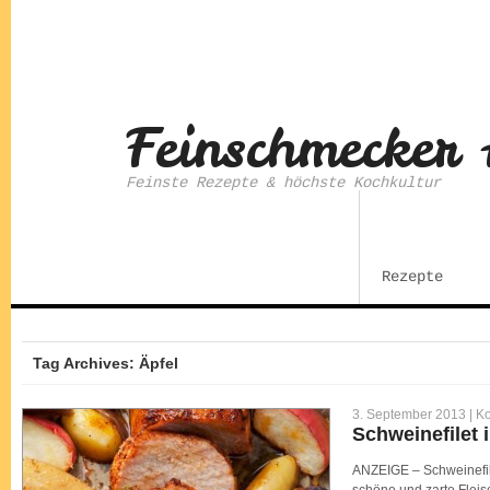
Feinschmecker 
Feinste Rezepte & höchste Kochkultur
Rezepte
Tag Archives: Äpfel
3. September 2013 |
Ko
Schweinefilet 
ANZEIGE – Schweinefilet