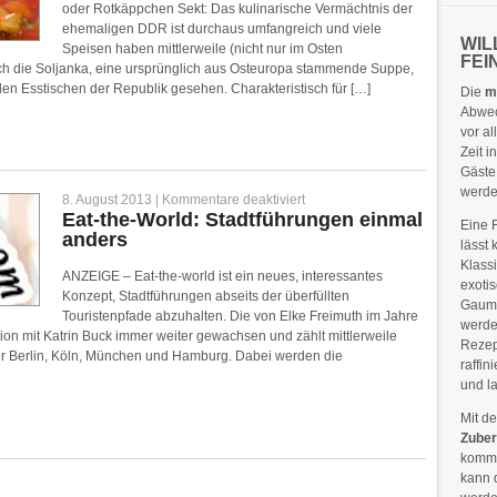
Osten
oder Rotkäppchen Sekt: Das kulinarische Vermächtnis der
ehemaligen DDR ist durchaus umfangreich und viele
WIL
Speisen haben mittlerweile (nicht nur im Osten
FEI
uch die Soljanka, eine ursprünglich aus Osteuropa stammende Suppe,
n Esstischen der Republik gesehen. Charakteristisch für […]
Die
m
Abwec
vor al
Zeit 
Gäste
werd
für
8. August 2013 |
Kommentare deaktiviert
Eat-
Eat-the-World: Stadtführungen einmal
Eine 
the-
anders
World:
lässt
Stadtführungen
Klass
einmal
ANZEIGE – Eat-the-world ist ein neues, interessantes
anders
exoti
Konzept, Stadtführungen abseits der überfüllten
Gaume
Touristenpfade abzuhalten. Die von Elke Freimuth im Jahre
werde
ion mit Katrin Buck immer weiter gewachsen und zählt mittlerweile
Rezep
ter Berlin, Köln, München und Hamburg. Dabei werden die
raffin
und l
Mit d
Zuber
kommt
kann 