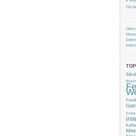
4 Vor
Die b
Über 
Gloss
Daten
Impr
TOP
Alko
Brusch
Fe
W
Food
Get
Grüne
int
Kaffe
Mee