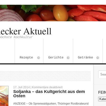
ecker Aktuell
höchste Kochkultur
Rezepte
Gerichte
Getränke
für
17. Juli 2014 |
Kommentare deaktiviert
Soljanka
Soljanka – das Kultgericht aus dem
FEI
–
Osten
das
Kultgericht
Feins
aus
Kateg
ANZEIGE – Ob Spreewaldgurken, Thüringer Rostbratwurst
dem