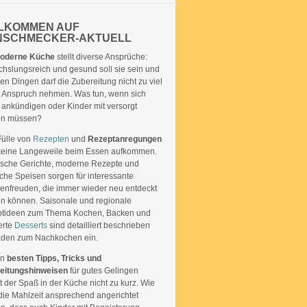
LKOMMEN AUF
NSCHMECKER-AKTUELL
oderne Küche
stellt diverse Ansprüche:
hslungsreich und gesund soll sie sein und
len Dingen darf die Zubereitung nicht zu viel
in Anspruch nehmen. Was tun, wenn sich
 ankündigen oder Kinder mit versorgt
en müssen?
Fülle von
Rezepten
und
Rezeptanregungen
 keine Langeweile beim Essen aufkommen.
ische Gerichte, moderne Rezepte und
sche Speisen sorgen für interessante
nfreuden, die immer wieder neu entdeckt
n können. Saisonale und regionale
tideen zum Thema Kochen, Backen und
ierte
Desserts
sind detailliert beschrieben
aden zum Nachkochen ein.
en
besten Tipps, Tricks und
eitungshinweisen
für gutes Gelingen
 der Spaß in der Küche nicht zu kurz. Wie
die Mahlzeit ansprechend angerichtet