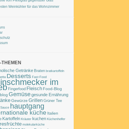
teile von Plexiglas gegenüber Glas
esten Weinkühler für das Wohnzimmer
uns
ar
schutz
essum
-THEMEN
holische Getränke
Braten
bratkartoffeln
Desserts
etta
Fast-Food
inschmecker im
eb
Fleisch
Food-Blog
Fingerfood
Gemüse
gesunde Ernährung
blog
ränke
Grillen
Gewürze
Grüner Tee
hauptgang
 Sauce
ernationale küche
Italien
Kartoffeln
kuchen
e
Kräuter
Küchenhelfer
resfrüchte
molekularküche