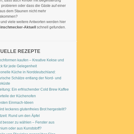
n, dass auch Kinder mit Begeisterung
 probieren oder dass die Gäste auf einer
 aus dem Staunen nicht mehr
uskommen?
 und viele weitere Antworten werden hier
inschmecker-Aktuell
schnell gefunden.
UELLE REZEPTE
echformen kaufen – Kreative Kekse und
k für jede Gelegenheit
tionelle Küche in Norddeutschland:
arische Schätze entlang der Nord- und
eküste
eitung: Ein erfrischender Cold Brew Kaffee
orteile der Küchenofen
esten Einmach-Ideen
rd leckeres glutenfreies Brot hergestellt?
tzeit: Rund um den Äpfel
st besser zu wählen – Fenster aus
nium oder aus Kunststoff?