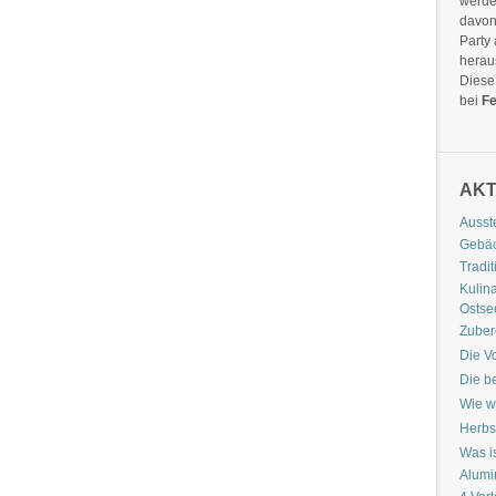
werde
davon
Party
hera
Diese
bei
Fe
AKT
Ausst
Gebäc
Tradi
Kulin
Ostse
Zuber
Die V
Die b
Wie wi
Herbs
Was i
Alumi