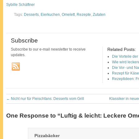
Sybille Schäftner
Tags:
Desserts
,
Eierkuchen
,
Omelett
,
Rezepte
,
Zutaten
Subscribe
Related Posts:
Subscribe to our e-mail newsletter to receive
updates.
Die Vorteile de
Wie wird leckere
Die Vor- und N
Rezept für Käs
Rezeptideen: Fr
←
Nicht nur für Fleischfans: Desserts vom Grill
Klassiker in ne
One Response to “Luftig & leicht: Leckere Ome
Pizzabäcker