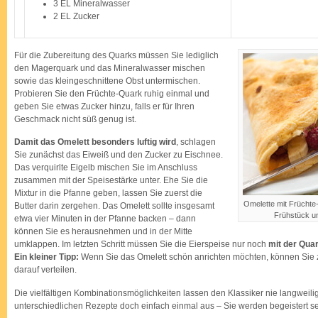
3 EL Mineralwasser
2 EL Zucker
Für die Zubereitung des Quarks müssen Sie lediglich
den Magerquark und das Mineralwasser mischen
sowie das kleingeschnittene Obst untermischen.
Probieren Sie den Früchte-Quark ruhig einmal und
geben Sie etwas Zucker hinzu, falls er für Ihren
Geschmack nicht süß genug ist.
Damit das Omelett besonders luftig wird
, schlagen
Sie zunächst das Eiweiß und den Zucker zu Eischnee.
Das verquirlte Eigelb mischen Sie im Anschluss
zusammen mit der Speisestärke unter. Ehe Sie die
Mixtur in die Pfanne geben, lassen Sie zuerst die
Omelette mit Frücht
Butter darin zergehen. Das Omelett sollte insgesamt
Frühstück un
etwa vier Minuten in der Pfanne backen – dann
können Sie es herausnehmen und in der Mitte
umklappen. Im letzten Schritt müssen Sie die Eierspeise nur noch
mit der Qua
Ein kleiner Tipp:
Wenn Sie das Omelett schön anrichten möchten, können Sie 
darauf verteilen.
Die vielfältigen Kombinationsmöglichkeiten lassen den Klassiker nie langweili
unterschiedlichen Rezepte doch einfach einmal aus – Sie werden begeistert se