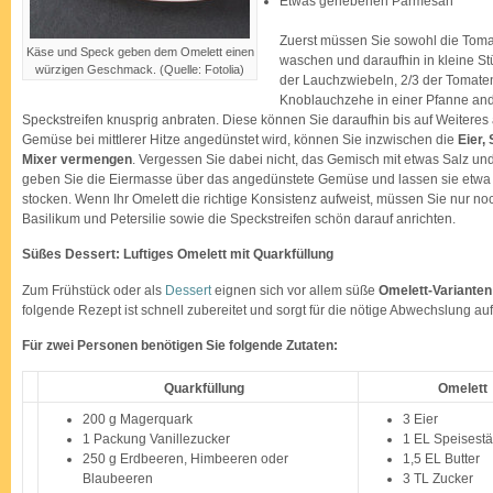
Etwas geriebenen Parmesan
Zuerst müssen Sie sowohl die Toma
Käse und Speck geben dem Omelett einen
waschen und daraufhin in kleine St
würzigen Geschmack. (Quelle: Fotolia)
der Lauchzwiebeln, 2/3 der Tomaten
Knoblauchzehe in einer Pfanne and
Speckstreifen knusprig anbraten. Diese können Sie daraufhin bis auf Weiteres 
Gemüse bei mittlerer Hitze angedünstet wird, können Sie inzwischen die
Eier,
Mixer vermengen
. Vergessen Sie dabei nicht, das Gemisch mit etwas Salz und
geben Sie die Eiermasse über das angedünstete Gemüse und lassen sie etwa 
stocken. Wenn Ihr Omelett die richtige Konsistenz aufweist, müssen Sie nur 
Basilikum und Petersilie sowie die Speckstreifen schön darauf anrichten.
Süßes Dessert: Luftiges Omelett mit Quarkfüllung
Zum Frühstück oder als
Dessert
eignen sich vor allem süße
Omelett-Varianten
folgende Rezept ist schnell zubereitet und sorgt für die nötige Abwechslung au
Für zwei Personen benötigen Sie folgende Zutaten:
Quarkfüllung
Omelett
200 g Magerquark
3 Eier
1 Packung Vanillezucker
1 EL Speisestä
250 g Erdbeeren, Himbeeren oder
1,5 EL Butter
Blaubeeren
3 TL Zucker