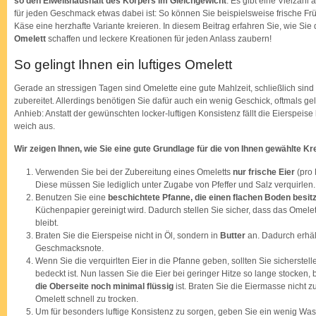
so den Eiweißhaushalt des Körpers im Gleichgewicht
. Es gibt eine Vielzahl
für jeden Geschmack etwas dabei ist: So können Sie beispielsweise frische F
Käse eine herzhafte Variante kreieren. In diesem Beitrag erfahren Sie, wie Sie
Omelett
schaffen und leckere Kreationen für jeden Anlass zaubern!
So gelingt Ihnen ein luftiges Omelett
Gerade an stressigen Tagen sind Omelette eine gute Mahlzeit, schließlich sind 
zubereitet. Allerdings benötigen Sie dafür auch ein wenig Geschick, oftmals gel
Anhieb: Anstatt der gewünschten locker-luftigen Konsistenz fällt die Eierspeis
weich aus.
Wir zeigen Ihnen, wie Sie eine gute Grundlage für die von Ihnen gewählte Kr
Verwenden Sie bei der Zubereitung eines Omeletts
nur frische Eier
(pro 
Diese müssen Sie lediglich unter Zugabe von Pfeffer und Salz verquirlen.
Benutzen Sie eine
beschichtete Pfanne, die einen flachen Boden besitz
Küchenpapier gereinigt wird. Dadurch stellen Sie sicher, dass das Omel
bleibt.
Braten Sie die Eierspeise nicht in Öl, sondern in
Butter
an. Dadurch erhäl
Geschmacksnote.
Wenn Sie die verquirlten Eier in die Pfanne geben, sollten Sie sicherst
bedeckt ist. Nun lassen Sie die Eier bei geringer Hitze so lange stocken, 
die Oberseite noch minimal flüssig
ist. Braten Sie die Eiermasse nicht 
Omelett schnell zu trocken.
Um für besonders luftige Konsistenz zu sorgen, geben Sie ein wenig Wass