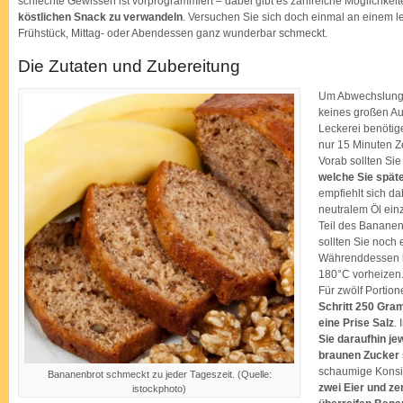
schlechte Gewissen ist vorprogrammiert – dabei gibt es zahlreiche Möglichkei
Tageszeit
köstlichen Snack zu verwandeln
. Versuchen Sie sich doch einmal an einem 
Frühstück, Mittag- oder Abendessen ganz wunderbar schmeckt.
Die Zutaten und Zubereitung
Um Abwechslung a
keines großen Au
Leckerei benötig
nur 15 Minuten Ze
Vorab sollten Si
welche Sie späte
empfiehlt sich da
neutralem Öl ein
Teil des Bananenb
sollten Sie noch
Währenddessen k
180°C vorheizen
Für zwölf Portio
Schritt 250 Gram
eine Prise Salz
.
Sie daraufhin j
braunen Zucker
schaumige Konsi
Bananenbrot schmeckt zu jeder Tageszeit. (Quelle:
zwei Eier und z
istockphoto)