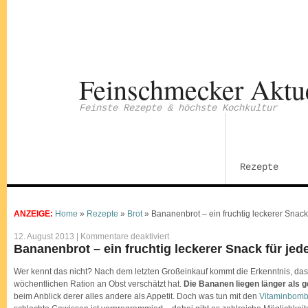
Feinschmecker Aktu
Feinste Rezepte & höchste Kochkultur
Rezepte
ANZEIGE:
Home
»
Rezepte
»
Brot
»
Bananenbrot – ein fruchtig leckerer Snack
für
12. August 2013 |
Kommentare deaktiviert
Bananenbrot
Bananenbrot – ein fruchtig leckerer Snack für jed
–
ein
fruchtig
Wer kennt das nicht? Nach dem letzten Großeinkauf kommt die Erkenntnis, das
leckerer
wöchentlichen Ration an Obst verschätzt hat.
Die Bananen liegen länger als g
Snack
für
beim Anblick derer alles andere als Appetit. Doch was tun mit den
Vitaminbom
jede