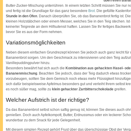
überreifen Ban
Butter-Zucker-Mischung unterrühren. In einem letzten Schritt müssen Sie nur
und fertig ist die Grundlage für das ganz besondere
Brot
. Die gefüllte Kasten
Stunde in den Ofen
. Danach überprüfen Sie, ob das Bananenbrot fertig ist. Di
kleinen Holzstäbchen oder einem Messer, welches Sie in den Teig stechen. Ist 
keinerlei Teigreste an dem Hilfsutensil haften. Lassen Sie Ihr fertiges Backwer
bevor Sie es aus der Form nehmen.
Variationsmöglichkeiten
Neben diesem einfachen Grundrezept können Sie jedoch auch ganz leicht für 
Bananenbrot sorgen. Um den Geschmack zu intensivieren und den Teig aufzul
Vanillepuddingpulver hinzu.
Besonders bewährt hat sich auch die
Kombination aus gehackten Hasel- ode
Bananenmischung
. Beachten Sie jedoch, dass der Teig dadurch etwas troc
vorzubeugen, sollten Sie dem Gemisch noch etwas mehr Flüssigkeit hinzufüg
sich dafür beispielsweise Apfelmus besonders gut und verleiht Ihrem selbst kr
es noch süßer mag, sollte zu
klein gehackter Zartbitterschokolade
greifen.
Welcher Aufstrich ist der richtige?
Da das Bananenbrot selbst schon saftig genug ist, können Sie dieses auch ohn
genießen. Doch auch Apfelkompott, Butter, Erdnussmus oder ein leckerer Sch
wunderbar zu dem Snack für jede Gelegenheit.
Mit diesem simplen Rezept gehört Frust über das überschüssige Obst der Verg