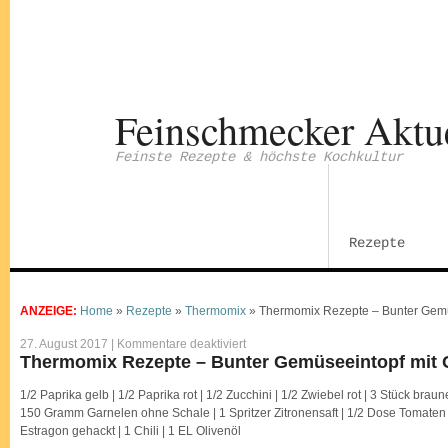
Feinschmecker Aktu
Feinste Rezepte & höchste Kochkultur
Rezepte
ANZEIGE:
Home
»
Rezepte
»
Thermomix
»
Thermomix Rezepte – Bunter Gemü
für
27. August 2017 |
Kommentare deaktiviert
Thermomix
Thermomix Rezepte – Bunter Gemüseeintopf mit 
Rezepte
–
Bunter
1/2 Paprika gelb | 1/2 Paprika rot | 1/2 Zucchini | 1/2 Zwiebel rot | 3 Stück bra
Gemüseeintopf
150 Gramm Garnelen ohne Schale | 1 Spritzer Zitronensaft | 1/2 Dose Tomaten 
mit
Garnelen
Estragon gehackt | 1 Chili | 1 EL Olivenöl