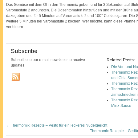
Das Gemüse mit dem Öl in den Thermomix geben und für 3 Sekunden auf Stufe
Varomastufe 2 andünsten. Die Dosentomaten hinzufügen und mit der Brühe au
dazugeben und für 5 Minuten auf Varomastufe 2 und 100° Celsius garen. Die G
weitere 5 Minuten bei Varomastufe 2 kochen. Wer möchte, kann diese Pfanne 
verfeinern.
Subscribe
Related Posts:
Subscribe to our e-mail newsletter to receive
updates.
Die Vor- und N
Thermomix Reze
und Chia Same
Thermomix Reze
Thermomix Reze
Zimtschnecken 
Thermomix Reze
Minz-Sauce
←
Thermomix Rezepte – Pesto für ein leckeres Nudelgericht
Thermomix Rezepte – Gedäm