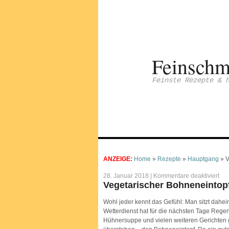
Feinschm
Feinste Rezepte & 
ANZEIGE:
Home
»
Rezepte
»
Hauptgang
»
V
für
28. Januar 2018 |
Kommentare deaktiviert
Veg
Vegetarischer Bohneneintopf
Boh
–
der
Wohl jeder kennt das Gefühl: Man sitzt dahe
Jok
Wetterdienst hat für die nächsten Tage Rege
an
kal
Hühnersuppe und vielen weiteren Gerichten gi
Win