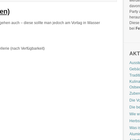
werde
davon 
nen)
Party
hera
hen auch – diese sollte man jedoch am Vortag in Wasser
Diese 
bei
Fe
lerie (nach Verfügbarkeit)
AKT
Ausst
Gebäc
Tradit
Kulina
Ostse
Zubere
Die Vo
Die b
Wie wi
Herbs
Was is
Alumi