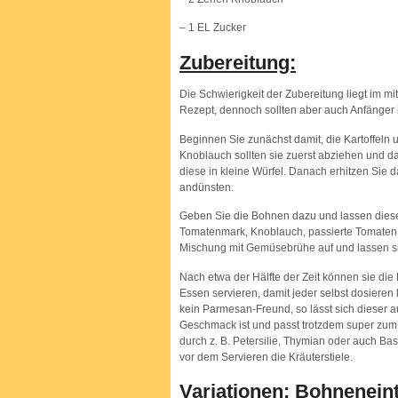
– 1 EL Zucker
Zubereitung:
Die Schwierigkeit der Zubereitung liegt im mi
Rezept, dennoch sollten aber auch Anfänger 
Beginnen Sie zunächst damit, die Kartoffeln
Knoblauch sollten sie zuerst abziehen und d
diese in kleine Würfel. Danach erhitzen Sie 
andünsten.
Geben Sie die Bohnen dazu und lassen diese 
Tomatenmark, Knoblauch, passierte Tomaten, 
Mischung mit Gemüsebrühe auf und lassen si
Nach etwa der Hälfte der Zeit können sie di
Essen servieren, damit jeder selbst dosieren
kein Parmesan-Freund, so lässt sich dieser 
Geschmack ist und passt trotzdem super zum
durch z. B. Petersilie, Thymian oder auch Ba
vor dem Servieren die Kräuterstiele.
Variationen: Bohneneinto