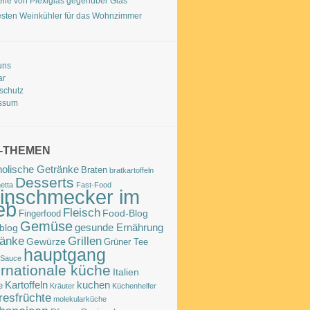
eile von Plexiglas gegenüber Glas
esten Weinkühler für das Wohnzimmer
uns
ar
schutz
ssum
-THEMEN
holische Getränke
Braten
bratkartoffeln
Desserts
etta
Fast-Food
inschmecker im
eb
Fleisch
Food-Blog
Fingerfood
Gemüse
gesunde Ernährung
blog
ränke
Grillen
Gewürze
Grüner Tee
hauptgang
 Sauce
ernationale küche
Italien
Kartoffeln
kuchen
e
Kräuter
Küchenhelfer
esfrüchte
molekularküche