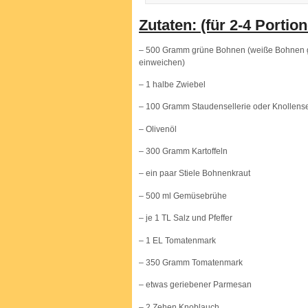
Zutaten: (für 2-4 Portio
– 500 Gramm grüne Bohnen (weiße Bohnen ge
einweichen)
– 1 halbe Zwiebel
– 100 Gramm Staudensellerie oder Knollensel
– Olivenöl
– 300 Gramm Kartoffeln
– ein paar Stiele Bohnenkraut
– 500 ml Gemüsebrühe
– je 1 TL Salz und Pfeffer
– 1 EL Tomatenmark
– 350 Gramm Tomatenmark
– etwas geriebener Parmesan
– 2 Zehen Knoblauch