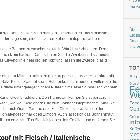
4 Vort
Die b
Über 
ttleren Bereich. Der Bohneneintopf ist sicher nicht das simpelste
Gloss
in der Lage sein, einen leckeren Bohneneintopf zu zaubern.
Daten
Impre
 und die Bohnen zu waschen sowie in Würfel zu schneiden. Den
anach klein hacken. Dann schälen Sie die Zwiebel und schneiden
das Olivenöl in einem großen Topf und lassen die Zwiebel glasig
TOP
Alko
ein paar Minuten anbraten (hier aufpassen, dass nichts anbrennt!).
Salz, Pfeffer, Zwiebel sowie Bohnenkraut hinzugeben. Füllen Sie die
Brusch
Fe
e diese unter gelegentlichem Rühren circa eine Stunde lang köcheln.
W
e Kartoffelwürfel addieren. Den Parmesan können Sie separat zum
Food
 kann, wie viel Käse er oder sie zum Bohneneintopf möchte. Sind Sie
Get
auch durch Grana Padano ersetzen: Dieser ist etwas milder im
 Tomatengeschmack des Eintopfs. Auch lässt sich das Bohnenkraut
Grüne
silikum ersetzen. Tun Sie sich jedoch den Gefallen und entfernen Sie
int
Kaffe
Meer
pf mit Fleisch / italienische