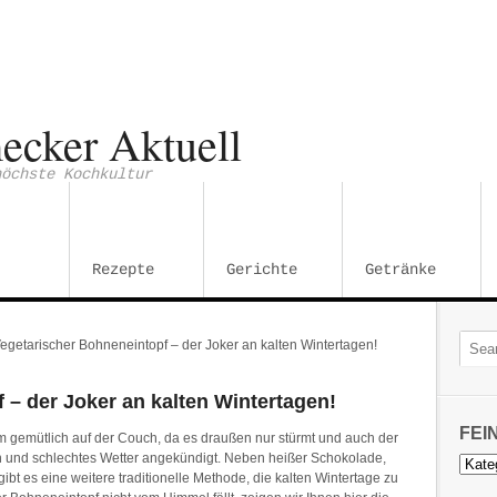
ecker Aktuell
höchste Kochkultur
Rezepte
Gerichte
Getränke
egetarischer Bohneneintopf – der Joker an kalten Wintertagen!
etarischer
 – der Joker an kalten Wintertagen!
neneintopf
FEI
im gemütlich auf der Couch, da es draußen nur stürmt und auch der
er
n und schlechtes Wetter angekündigt. Neben heißer Schokolade,
Feins
ten
bt es eine weitere traditionelle Methode, die kalten Wintertage zu
Kateg
tertagen!