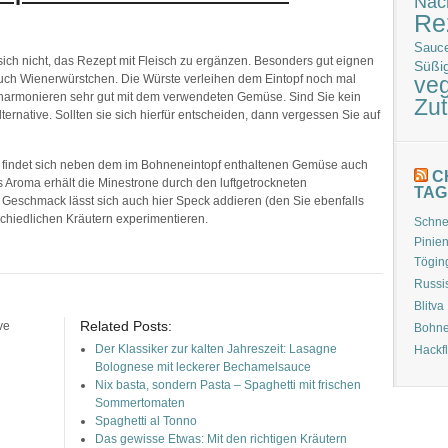
Nac
Re
Sauc
ich nicht, das Rezept mit Fleisch zu ergänzen. Besonders gut eignen
Süßi
auch Wienerwürstchen. Die Würste verleihen dem Eintopf noch mal
veg
harmonieren sehr gut mit dem verwendeten Gemüse. Sind Sie kein
Zut
lternative. Sollten sie sich hierfür entscheiden, dann vergessen Sie auf
ne, findet sich neben dem im Bohneneintopf enthaltenen Gemüse auch
C
s Aroma erhält die Minestrone durch den luftgetrockneten
TAG
 Geschmack lässt sich auch hier Speck addieren (den Sie ebenfalls
rschiedlichen Kräutern experimentieren.
Schnel
Pinie
Tögin
Russi
Blitva
Related Posts:
ve
Bohne
Der Klassiker zur kalten Jahreszeit: Lasagne
Hackf
Bolognese mit leckerer Bechamelsauce
Nix basta, sondern Pasta – Spaghetti mit frischen
Sommertomaten
Spaghetti al Tonno
Das gewisse Etwas: Mit den richtigen Kräutern