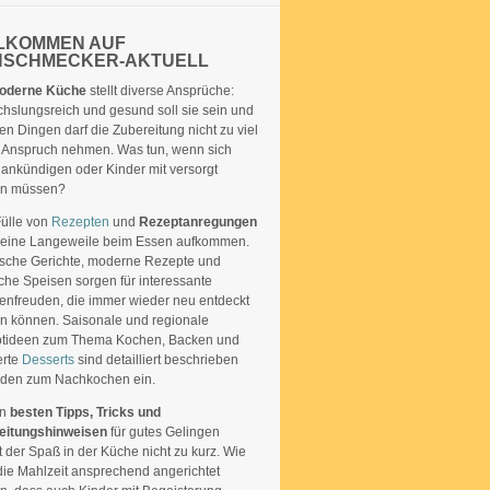
LKOMMEN AUF
NSCHMECKER-AKTUELL
oderne Küche
stellt diverse Ansprüche:
hslungsreich und gesund soll sie sein und
len Dingen darf die Zubereitung nicht zu viel
in Anspruch nehmen. Was tun, wenn sich
 ankündigen oder Kinder mit versorgt
n müssen?
Fülle von
Rezepten
und
Rezeptanregungen
 keine Langeweile beim Essen aufkommen.
ische Gerichte, moderne Rezepte und
che Speisen sorgen für interessante
nfreuden, die immer wieder neu entdeckt
n können. Saisonale und regionale
tideen zum Thema Kochen, Backen und
ierte
Desserts
sind detailliert beschrieben
aden zum Nachkochen ein.
en
besten Tipps, Tricks und
eitungshinweisen
für gutes Gelingen
der Spaß in der Küche nicht zu kurz. Wie
die Mahlzeit ansprechend angerichtet