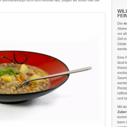
 Bohneneintopf nicht vom Himmel fällt, zeigen wir Ihnen hier die
WIL
FEI
Die
m
Abwec
vor al
Zeit 
Gäste
werde
Eine 
lässt
Klass
exotis
Gaume
werde
Rezep
raffin
und l
Mit d
Zuber
kommt 
kann 