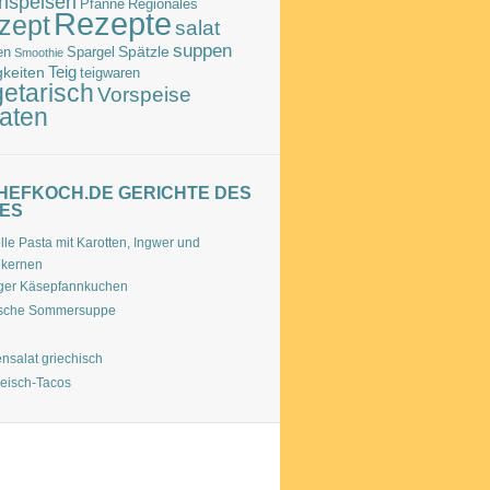
hspeisen
Pfanne
Regionales
Rezepte
zept
salat
suppen
Spätzle
en
Spargel
Smoothie
Teig
gkeiten
teigwaren
etarisch
Vorspeise
aten
HEFKOCH.DE GERICHTE DES
ES
le Pasta mit Karotten, Ingwer und
nkernen
ger Käsepfannkuchen
sche Sommersuppe
nsalat griechisch
leisch-Tacos