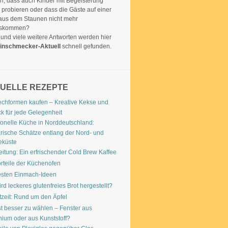
n, dass auch Kinder mit Begeisterung
probieren oder dass die Gäste auf einer
 aus dem Staunen nicht mehr
uskommen?
und viele weitere Antworten werden hier
inschmecker-Aktuell
schnell gefunden.
UELLE REZEPTE
echformen kaufen – Kreative Kekse und
k für jede Gelegenheit
ionelle Küche in Norddeutschland:
rische Schätze entlang der Nord- und
eküste
itung: Ein erfrischender Cold Brew Kaffee
rteile der Küchenofen
esten Einmach-Ideen
rd leckeres glutenfreies Brot hergestellt?
tzeit: Rund um den Äpfel
t besser zu wählen – Fenster aus
nium oder aus Kunststoff?