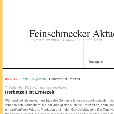
Feinschmecker Aktu
Feinste Rezepte & höchste Kochkultur
Rezepte
ANZEIGE:
Home
»
Allgemein
»
Herbstzeit ist Erntezeit
für
7. September 2018 |
Kommentare deaktiviert
Herbstzeit
Herbstzeit ist Erntezeit
ist
Erntezeit
Während die letzten warmen Tage des Sommers langsam ausklingen, steht der 
schon in den Startlöchern. Mit ihm kündigt sich auch die Erntezeit an, denn O
erntereif auf den Feldern, Plantagen und in den Gewächshäusern. Die Tage we