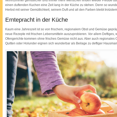
Wohnzimmer gemütlicher und immer mehr Menschen finden wieder Freude daran
einen duftenden Kuchen eine Zeit lang in der Küche zu stehen. Denn so wunde
Herbst mit seiner Gemütlichkeit, seinem Duft und all den Farben bleibt trotzde
Erntepracht in der Küche
Kaum eine Jahreszeit ist so von frischem, regionalem Obst und Gemüse geprägt,
neue Rezepte mit frischen Lebensmitteln auszuprobieren. Vor allem Deftiges, 
Ofengerichte kommen ohne frisches Gemüse nicht aus. Aber auch regionales Ob
Quitten oder Holunder eignen sich wunderbar als Beilage zu deftiger Hausman