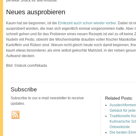
perfekte Snack für alle Anlässe.
Neues ausprobieren
Kaum hat sie begonnen, ist die
Erntezeit auch schon wieder vorbei
. Dabei ist 
ausprobiert worden, die man sich eigentlich einmal vorgenommen hatte. Abe
schnell gehen und für das Probieren eines neuen Rezepts ist viel zu oft keine 
Nudeln mit Pesto, obwohl die Wochenmärkte draußen voller frischer Maiskolben
Kartoffeln und Rüben sind. Warum nicht gleich heute noch damit beginnen, frisc
kaum etwas besonderer, als eine selbst gekochte Mahlzeit, in der neben gesun
Aufwand stecken.
Bild: ©istock.com/Nikada
Subscribe
Related Posts:
Subscribe to our e-mail newsletter to receive
updates.
Ausstechformen
Gebäck für jed
Traditionelle K
Kulinarische Sc
Ostseeküste
Die besten Ein