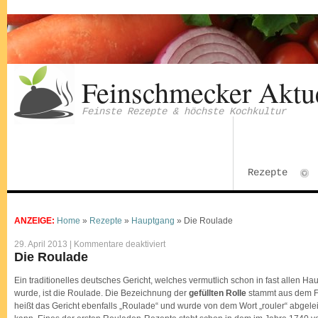
Feinschmecker Aktu
Feinste Rezepte & höchste Kochkultur
Rezepte
ANZEIGE:
Home
»
Rezepte
»
Hauptgang
»
Die Roulade
für
29. April 2013 |
Kommentare deaktiviert
Die
Die Roulade
Roulade
Ein traditionelles deutsches Gericht, welches vermutlich schon in fast allen 
wurde, ist die Roulade. Die Bezeichnung der
gefüllten Rolle
stammt aus dem Fr
heißt das Gericht ebenfalls „Roulade“ und wurde von dem Wort „rouler“ abgeleit