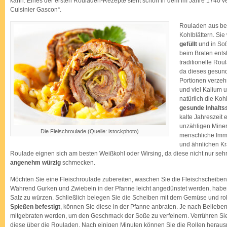
kann. Eines der ersten Rouladen-Rezepte steht schon in dem im Jahre 1740 ve
Cuisinier Gascon“.
Rouladen aus bes
Kohlblättern. Si
gefüllt
und in Soß
beim Braten ents
traditionelle Rou
da dieses gesund 
Portionen verzehr
und viel Kalium u
natürlich die Koh
gesunde Inhalts
kalte Jahreszeit 
unzähligen Miner
Die Fleischroulade (Quelle: istockphoto)
menschliche Imm
und ähnlichen Kr
Roulade eignen sich am besten Weißkohl oder Wirsing, da diese nicht nur seh
angenehm würzig
schmecken.
Möchten Sie eine Fleischroulade zubereiten, waschen Sie die Fleischscheiben 
Während Gurken und Zwiebeln in der Pfanne leicht angedünstet werden, haben S
Salz zu würzen. Schließlich belegen Sie die Scheiben mit dem Gemüse und roll
Spießen befestigt
, können Sie diese in der Pfanne anbraten. Je nach Beliebe
mitgebraten werden, um den Geschmack der Soße zu verfeinern. Verrühren S
diese über die Rouladen. Nach einigen Minuten können Sie die Rollen herau