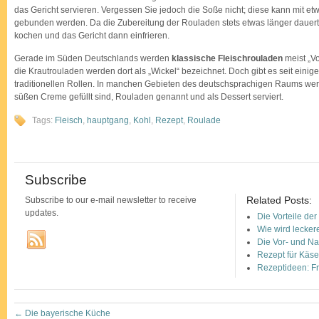
das Gericht servieren. Vergessen Sie jedoch die Soße nicht; diese kann mit e
gebunden werden. Da die Zubereitung der Rouladen stets etwas länger dauert,
kochen und das Gericht dann einfrieren.
Gerade im Süden Deutschlands werden
klassische Fleischrouladen
meist „Vo
die Krautrouladen werden dort als „Wickel“ bezeichnet. Doch gibt es seit einig
traditionellen Rollen. In manchen Gebieten des deutschsprachigen Raums w
süßen Creme gefüllt sind, Rouladen genannt und als Dessert serviert.
Tags:
Fleisch
,
hauptgang
,
Kohl
,
Rezept
,
Roulade
Subscribe
Related Posts:
Subscribe to our e-mail newsletter to receive
updates.
Die Vorteile de
Wie wird leckere
Die Vor- und N
Rezept für Käs
Rezeptideen: Fr
←
Die bayerische Küche