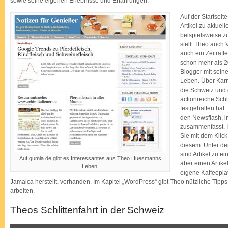
sowie seine eigenen Erlebnisse und Erfahrungen.
Auf der Startseite
Artikel zu aktue
beispielsweise z
stellt Theo auch 
auch ein Zeitraf
schon mehr als 20
Blogger mit sein
Leben. Über Karne
die Schweiz und 
actionreiche Schl
festgehalten hat.
den Newsflash, i
zusammenfasst. I
Sie mit dem Klick 
diesem. Unter de
sind Artikel zu 
Auf gumia.de gibt es Interessantes aus Theo Huesmanns
aber einen Artike
Leben.
eigene Kaffeepla
Jamaica herstellt, vorhanden. Im Kapitel „WordPress“ gibt Theo nützliche Tipps 
arbeiten.
Theos Schlittenfahrt in der Schweiz
„Meine