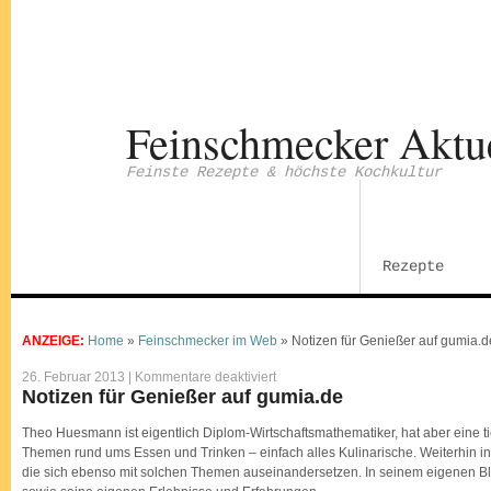
Feinschmecker Aktu
Feinste Rezepte & höchste Kochkultur
Rezepte
ANZEIGE:
Home
»
Feinschmecker im Web
»
Notizen für Genießer auf gumia.d
für
26. Februar 2013 |
Kommentare deaktiviert
Notizen
Notizen für Genießer auf gumia.de
für
Genießer
auf
Theo Huesmann ist eigentlich Diplom-Wirtschaftsmathematiker, hat aber eine ti
gumia.de
Themen rund ums Essen und Trinken – einfach alles Kulinarische. Weiterhin in
die sich ebenso mit solchen Themen auseinandersetzen. In seinem eigenen B