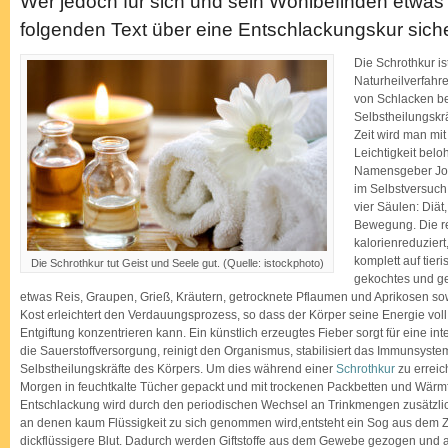
Wer jedoch für sich und sein Wohlbefinden etwas
folgenden Text über eine Entschlackungskur siche
Die Schrothkur is
Naturheilverfahre
von Schlacken bef
Selbstheilungskrä
Zeit wird man mi
Leichtigkeit belo
Namensgeber Joh
im Selbstversuch 
vier Säulen: Diä
Bewegung. Die rel
kalorienreduziert
komplett auf tier
Die Schrothkur tut Geist und Seele gut. (Quelle: istockphoto)
gekochtes und g
etwas Reis, Graupen, Grieß, Kräutern, getrocknete Pflaumen und Aprikosen s
Kost erleichtert den Verdauungsprozess, so dass der Körper seine Energie vol
Entgiftung konzentrieren kann. Ein künstlich erzeugtes Fieber sorgt für eine in
die Sauerstoffversorgung, reinigt den Organismus, stabilisiert das Immunsystem
Selbstheilungskräfte des Körpers. Um dies während einer
Schrothkur
zu erreic
Morgen in feuchtkalte Tücher gepackt und mit trockenen Packbetten und Wärm
Entschlackung wird durch den periodischen Wechsel an Trinkmengen zusätzlich
an denen kaum Flüssigkeit zu sich genommen wird,entsteht ein Sog aus dem 
dickflüssigere Blut. Dadurch werden Giftstoffe aus dem Gewebe gezogen und 