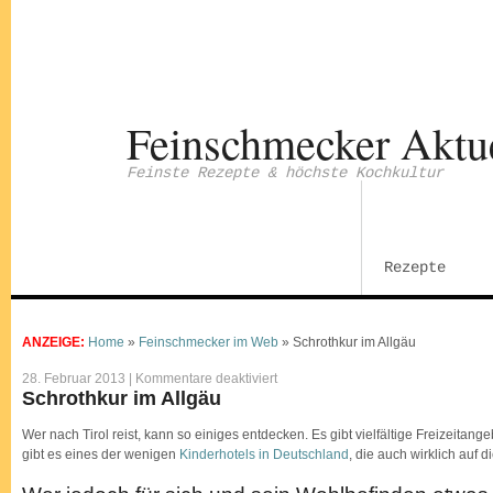
Feinschmecker Aktu
Feinste Rezepte & höchste Kochkultur
Rezepte
ANZEIGE:
Home
»
Feinschmecker im Web
»
Schrothkur im Allgäu
für
28. Februar 2013 |
Kommentare deaktiviert
Schrothkur
Schrothkur im Allgäu
im
Allgäu
Wer nach Tirol reist, kann so einiges entdecken. Es gibt vielfältige Freizeitange
gibt es eines der wenigen
Kinderhotels in Deutschland
, die auch wirklich auf 