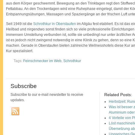
aus dem Körper geschwemmt. Bewegung an den Trinktagen regt den Stoffwech
Fettabbau. An den Trockentagen wird eine Ruhephase eingelegt, damit der Kör
Entspannungsübungen, Massagen und Spaziergänge an der frischen Luft unte
Seit 1949 ist die
Schrothkur in Oberstaufen
im Allgäu fest etabliert. Es ist das e
Heilbad und nirgendwo sonst finden sich so viele professionelle Einrichtungen w
immensen Umstellung verbunden ist, sollte sie unbedingt nur unter ärztlicher
ist es jedoch nicht zwingend notwendig in eine Klinik zu gehen, denn so eine
machen. Gerade in Oberstaufen bieten zahlreiche Wellnesshotels diese Kur an
Kur spezialisiert.
Tags:
Feinschmecker im Web
,
Schrothkur
Subscribe
Related Posts:
Subscribe to our e-mail newsletter to receive
updates.
Herbstzeit: Run
Was ist besser 
Aluminium oder 
4 Vorteile von 
Löst maschinell
Übersetzung a
Ungarisches Gul