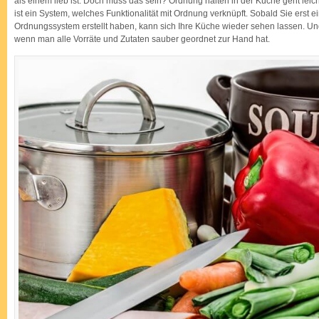
als einem lieb ist. Doch muss das sein? Ordnung halten in der Küche geht lei
Wiedersehen
ist ein System, welches Funktionalität mit Ordnung verknüpft. Sobald Sie erst ei
Ordnungssystem erstellt haben, kann sich Ihre Küche wieder sehen lassen. Und 
wenn man alle Vorräte und Zutaten sauber geordnet zur Hand hat.