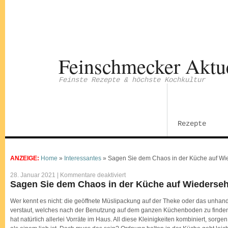
Feinschmecker Aktu
Feinste Rezepte & höchste Kochkultur
Rezepte
ANZEIGE:
Home
»
Interessantes
»
Sagen Sie dem Chaos in der Küche auf W
für
28. Januar 2021 |
Kommentare deaktiviert
Sagen
Sagen Sie dem Chaos in der Küche auf Wiederse
Sie
dem
Chaos
Wer kennt es nicht: die geöffnete Müslipackung auf der Theke oder das unhand
in
verstaut, welches nach der Benutzung auf dem ganzen Küchenboden zu finden i
der
Küche
hat natürlich allerlei Vorräte im Haus. All diese Kleinigkeiten kombiniert, sor
auf