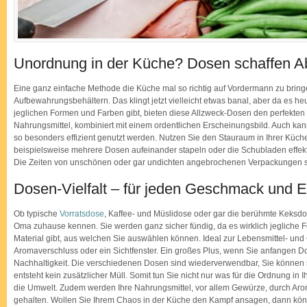
Unordnung in der Küche? Dosen schaffen Ab
Eine ganz einfache Methode die Küche mal so richtig auf Vordermann zu bringe
Aufbewahrungsbehältern. Das klingt jetzt vielleicht etwas banal, aber da es 
jeglichen Formen und Farben gibt, bieten diese Allzweck-Dosen den perfekten 
Nahrungsmittel, kombiniert mit einem ordentlichen Erscheinungsbild. Auch ka
so besonders effizient genutzt werden. Nutzen Sie den Stauraum in Ihrer Küch
beispielsweise mehrere Dosen aufeinander stapeln oder die Schubladen effek
Die Zeiten von unschönen oder gar undichten angebrochenen Verpackungen sind
Dosen-Vielfalt – für jeden Geschmack und Ei
Ob typische
Vorratsdose
, Kaffee- und Müslidose oder gar die berühmte Keksdos
Oma zuhause kennen. Sie werden ganz sicher fündig, da es wirklich jegliche
Material gibt, aus welchen Sie auswählen können. Ideal zur Lebensmittel- u
Aromaverschluss oder ein Sichtfenster. Ein großes Plus, wenn Sie anfangen Do
Nachhaltigkeit. Die verschiedenen Dosen sind wiederverwendbar, Sie können 
entsteht kein zusätzlicher Müll. Somit tun Sie nicht nur was für die Ordnung in
die Umwelt. Zudem werden Ihre Nahrungsmittel, vor allem Gewürze, durch Arom
gehalten. Wollen Sie Ihrem Chaos in der Küche den Kampf ansagen, dann kön