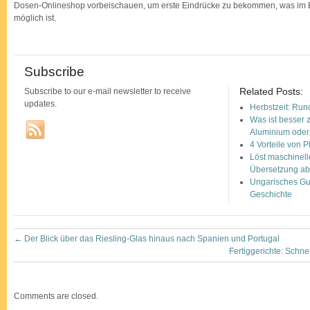
Dosen-Onlineshop vorbeischauen, um erste Eindrücke zu bekommen, was im B
möglich ist.
Subscribe
Related Posts:
Subscribe to our e-mail newsletter to receive
updates.
Herbstzeit: Run
Was ist besser 
Aluminium oder 
4 Vorteile von 
Löst maschinell
Übersetzung a
Ungarisches Gul
Geschichte
←
Der Blick über das Riesling-Glas hinaus nach Spanien und Portugal
Fertiggerichte: Sch
Comments are closed.