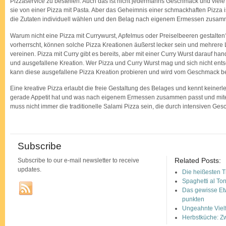
Pizzaservice zu bestellen. Auch das ist nicht jedermanns Geschmack und vie
sie von einer Pizza mit Pasta. Aber das Geheimnis einer schmackhaften Pizza 
die Zutaten individuell wählen und den Belag nach eigenem Ermessen zusamm
Warum nicht eine Pizza mit Currywurst, Apfelmus oder Preiselbeeren gestalten
vorherrscht, können solche Pizza Kreationen äußerst lecker sein und mehrere 
vereinen. Pizza mit Curry gibt es bereits, aber mit einer Curry Wurst darauf h
und ausgefallene Kreation. Wer Pizza und Curry Wurst mag und sich nicht entsc
kann diese ausgefallene Pizza Kreation probieren und wird vom Geschmack beg
Eine kreative Pizza erlaubt die freie Gestaltung des Belages und kennt keinerle
gerade Appetit hat und was nach eigenem Ermessen zusammen passt und mite
muss nicht immer die traditionelle Salami Pizza sein, die durch intensiven Ges
Subscribe
Related Posts:
Subscribe to our e-mail newsletter to receive
updates.
Die heißesten T
Spaghetti al To
Das gewisse Etw
punkten
Ungeahnte Vielf
Herbstküche: Z